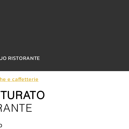
TUO RISTORANTE
che e caffetterie
TTURATO
RANTE
O