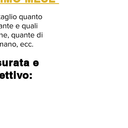
taglio quanto
ante e quali
ne, quante di
rnano, ecc.
surata e
ettivo: