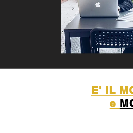
E' IL 
e
M