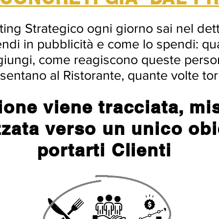
ting Strategico ogni giorno sai nel det
di in pubblicità e come lo spendi: qu
iungi, come reagiscono queste perso
esentano al Ristorante, quante volte to
ione viene tracciata, mi
zzata verso un unico obi
portarti Clienti