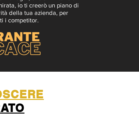
irata, io ti creerò un piano di
ità della tua azienda, per
i i competitor.
NOSCERE
RATO