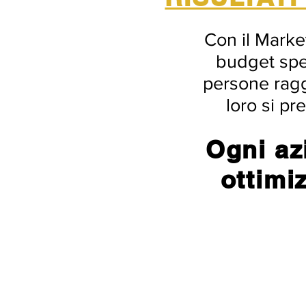
Con il Marke
budget spen
persone ragg
loro si pr
Ogni az
ottimi