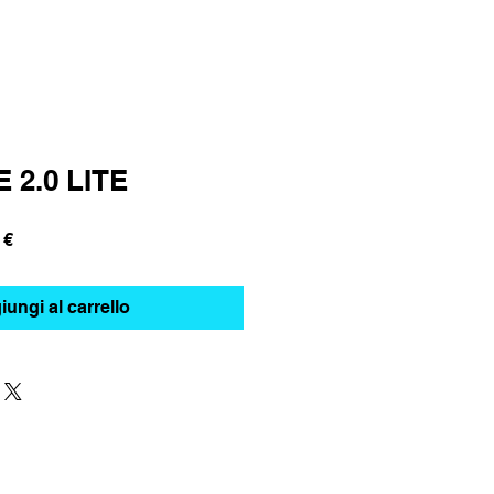
 2.0 LITE
Prezzo
 €
e
scontato
ungi al carrello