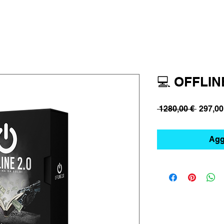
💻 OFFLINE
Prezzo
 1280,00 € 
297,00
regolar
Aggi